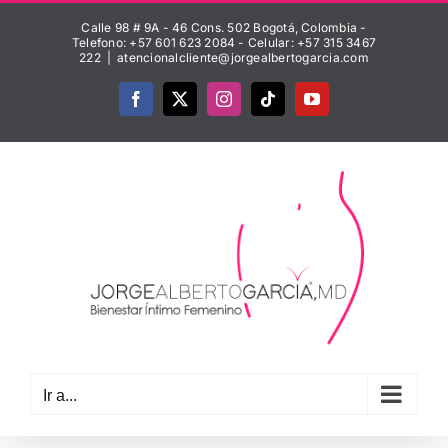
Saltar
Calle 98 # 9A - 46 Cons. 502 Bogotá, Colombia -
al
Telefono: +57 601 623 2084 - Celular: +57 315 3467
222
|
atencionalcliente@jorgealbertogarcia.com
contenido
Facebook
X
Instagram
Tiktok
YouTube
Ir a...