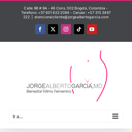
Saltar
Calle 98 # 9A - 46 Cons. 502 Bogotá, Colombia -
al
Telefono: +57 601 623 2084 - Celular: +57 315 3467
222
|
atencionalcliente@jorgealbertogarcia.com
contenido
Facebook
X
Instagram
Tiktok
YouTube
Ir a...