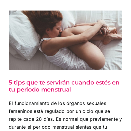
Ver
imagen
más
grande
5 tips que te servirán cuando estés en
tu periodo menstrual
El funcionamiento de los órganos sexuales
femeninos está regulado por un ciclo que se
repite cada 28 días. Es normal que previamente y
durante el periodo menstrual sientas que tu