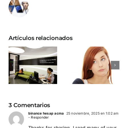
Artículos relacionados
Esto es lo
6 mitos
que debes
vaginales
evitar en
que debes
VA
tu rutina
dejar de
de
creer
us
cuidado
ahora
vaginal
mismo
3 Comentarios
binance hesap acma
25 noviembre, 2025 en 1:02 am
- Responder
Thanks for sharing. I read many of your