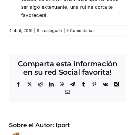
ser algo extenuante, una rutina corta te
favorecerá.
4 abril, 2019
|
Sin categoría
|
3 Comentarios
Comparta esta información
en su red Social favorita!
Facebook
X
Reddit
LinkedIn
WhatsApp
Telegram
Tumblr
Pinterest
Vk
Xing
Correo
electrónico
Sobre el Autor:
lport