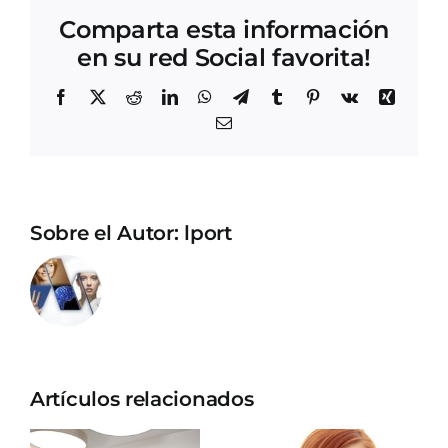
Comparta esta información
en su red Social favorita!
Facebook
X
Reddit
LinkedIn
WhatsApp
Telegram
Tumblr
Pinterest
Vk
Xing
Correo
electrónico
Sobre el Autor:
lport
Artículos relacionados
Esto es lo
6 mitos