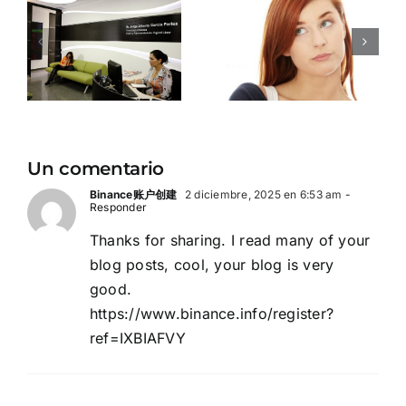
que debes
vaginales
evitar en
que debes
VA
tu rutina
dejar de
de
creer
us
cuidado
ahora
vaginal
mismo
Un comentario
Binance账户创建
2 diciembre, 2025 en 6:53 am
-
Responder
Thanks for sharing. I read many of your
blog posts, cool, your blog is very
good.
https://www.binance.info/register?
ref=IXBIAFVY