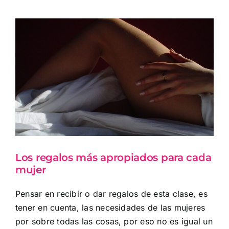
Ver
imagen
más
grande
Los regalos más apropiados para cada
mujer
Pensar en recibir o dar regalos de esta clase, es
tener en cuenta, las necesidades de las mujeres
por sobre todas las cosas, por eso no es igual un