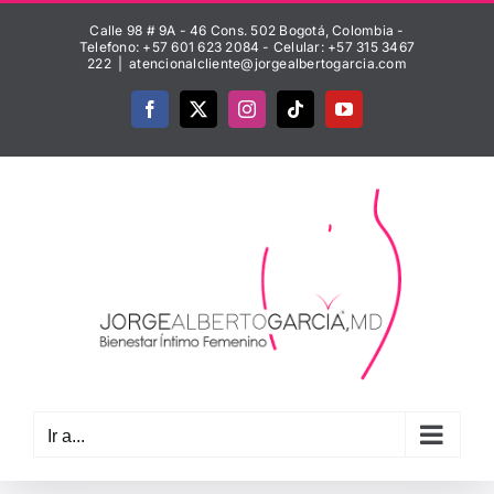
Saltar
Calle 98 # 9A - 46 Cons. 502 Bogotá, Colombia -
al
Telefono: +57 601 623 2084 - Celular: +57 315 3467
222
|
atencionalcliente@jorgealbertogarcia.com
contenido
Facebook
X
Instagram
Tiktok
YouTube
Ir a...