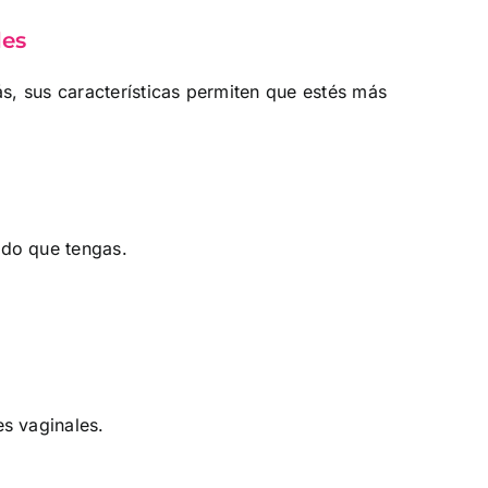
les
ás, sus características permiten que estés más
ado que tengas.
es vaginales.