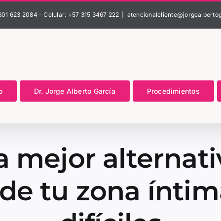
601 623 2084 - Celular: +57 315 3467 222
|
atencionalcliente@jorgealberto
o
Dr. Jorge Alberto García
Procedimientos
 mejor alternati
e tu zona íntima