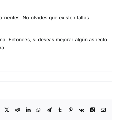
rientes. No olvides que existen tallas
tima. Entonces, si deseas mejorar algún aspecto
ra
Facebook
X
Reddit
LinkedIn
WhatsApp
Telegram
Tumblr
Pinterest
Vk
Xing
Correo
electrónico