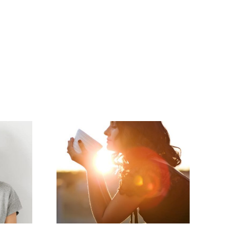
s tener
gina
 estos
 pasos
 seguir