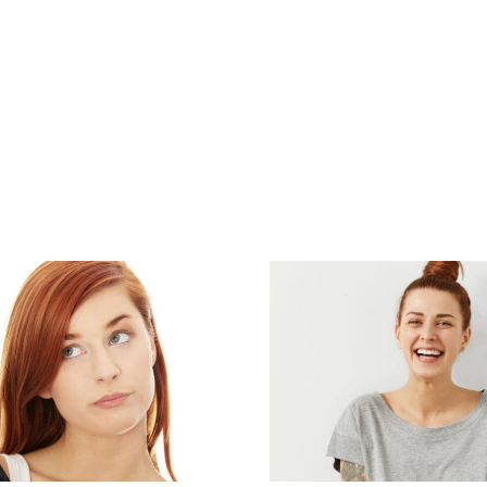
Si quiere
6 mitos vaginales
una va
que debes dejar
saludable
de creer ahora
son los 8
mismo
que debes