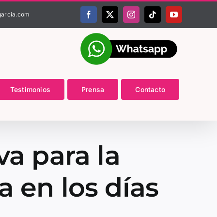
garcia.com
Facebook
X
Instagram
Tiktok
YouTube
Testimonios
Prensa
Contacto
va para la
 en los días