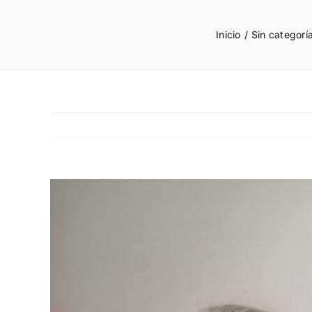
Inicio
Sin categorí
Ver
imagen
más
grande