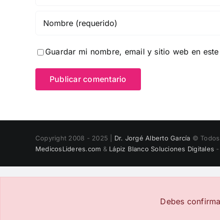
Guardar mi nombre, email y sitio web en est
Copyright 2008 - 2025 |
Dr. Jorgé Alberto García
© Todos 
MedicosLideres.com
&
Lápiz Blanco Soluciones Digitales
-
Close
Sliding
Bar
Debes confirma
Area