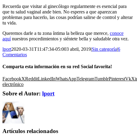
Recuerda que visitar al ginecólogo regularmente es esencial para
que tu salud vaginal ande bien. No esperes a que aparezcan
problemas para hacerlo, las cosas podrían salirse de control y alterar
tu vida.
Queremos darle a tu zona íntima la belleza que merece,
conoce
aquí
nuestros procedimientos y siéntete bella y saludable otra vez.
lport
2020-03-31T11:47:34-05:00
3 abril, 2019
|
Sin categoría
|
6
Comentarios
Comparta esta información en su red Social favorita!
Facebook
X
Reddit
LinkedIn
WhatsApp
Telegram
Tumblr
Pinterest
Vk
Xi
electrónico
Sobre el Autor:
lport
Artículos relacionados