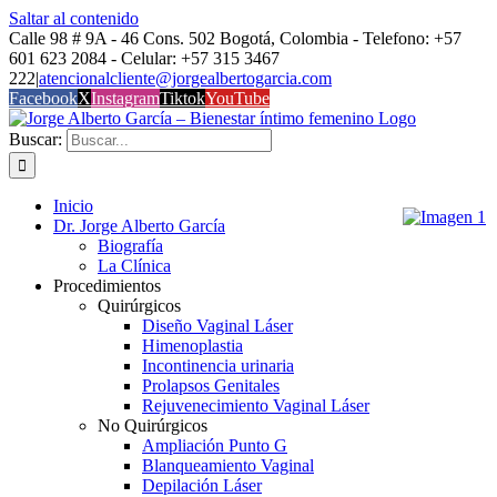
Saltar al contenido
Calle 98 # 9A - 46 Cons. 502 Bogotá, Colombia - Telefono: +57
601 623 2084 - Celular: +57 315 3467
222
|
atencionalcliente@jorgealbertogarcia.com
Facebook
X
Instagram
Tiktok
YouTube
Buscar:
Inicio
Dr. Jorge Alberto García
Biografía
La Clínica
Procedimientos
Quirúrgicos
Diseño Vaginal Láser
Himenoplastia
Incontinencia urinaria
Prolapsos Genitales
Rejuvenecimiento Vaginal Láser
No Quirúrgicos
Ampliación Punto G
Blanqueamiento Vaginal
Depilación Láser