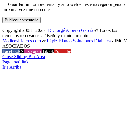
Guardar mi nombre, email y sitio web en este navegador para la
próxima vez que comente.
Copyright 2008 - 2025 |
Dr. Jorgé Alberto García
© Todos los
derechos reservados - Diseño y mantenimiento:
MedicosLideres.com
&
Lápiz Blanco Soluciones Digitales
- JMGV
ASOCIADOS
Facebook
X
Instagram
Tiktok
YouTube
Close Sliding Bar Area
Page load link
Ir a Arriba