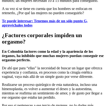
minutos; las mujeres necesitan 10 a 15 minutos para conseguirlo.
A su vez si se tiene en cuenta que los hombres se enfocan en
retenerlo, ¿Por qué las mujeres no pueden conseguirlo?
Te puede interesar: Tenemos más de un sólo punto G,
aprovéchalos todos
¿Factores corporales impiden un
orgasmo?
En Colombia factores como la edad y la apariencia de los
órganos, ha inhibido que muchas mujeres puedan conseguir ese
orgasmo perfecto.
De ahí que para “ellas” la necesidad de buscar un lugar que ofrezca
experiencia y confianza, en procesos como la cirugía estética
vaginal, vaya más allá de un simple gusto por verse diferente.
Realizarse un proceso quirúrgico de esta naturaleza, incluso una
himenoplastia, es volver a aumentar el deseo y la autoestima,
mientras se reafirma un sentimiento de amor, y de gusto por llegar a
ese orgasmo que estaba tan perdido.
Por eso si perteneces a ese tercio de mujeres, no lo dudes más,