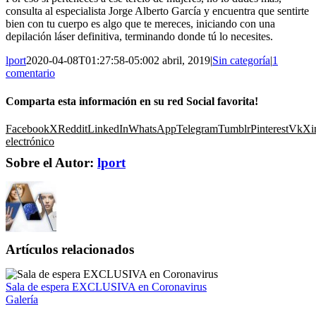
consulta al especialista Jorge Alberto García y encuentra que sentirte
bien con tu cuerpo es algo que te mereces, iniciando con una
depilación láser definitiva, terminando donde tú lo necesites.
lport
2020-04-08T01:27:58-05:00
2 abril, 2019
|
Sin categoría
|
1
comentario
Comparta esta información en su red Social favorita!
Facebook
X
Reddit
LinkedIn
WhatsApp
Telegram
Tumblr
Pinterest
Vk
Xi
electrónico
Sobre el Autor:
lport
Artículos relacionados
Sala de espera EXCLUSIVA en Coronavirus
Galería