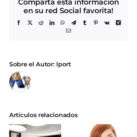
Comparta esta información
en su red Social favorita!
Facebook
X
Reddit
LinkedIn
WhatsApp
Telegram
Tumblr
Pinterest
Vk
Xing
Correo
electrónico
Sobre el Autor:
lport
Artículos relacionados
Esto es lo
6 mitos
que debes
vaginales