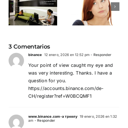
evitar en
que debes
VA
tu rutina
dejar de
de
creer
us
cuidado
ahora
vaginal
mismo
3 Comentarios
binance
12 enero, 2026 en 12:52 pm
- Responder
Your point of view caught my eye and
was very interesting. Thanks. I have a
question for you.
https://accounts.binance.com/de-
CH/register?ref=W0BCQMF1
www.binance.com-а тркелу
19 enero, 2026 en 1:32
am
- Responder