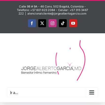
Saltar
Calle 98 # 9A - 46 Cons. 502 Bogotá, Colombia -
al
Telefono: +57 601 623 2084 - Celular: +57 315 3467
222
|
atencionalcliente@jorgealbertogarcia.com
contenido
Facebook
X
Instagram
Tiktok
YouTube
Ir a...