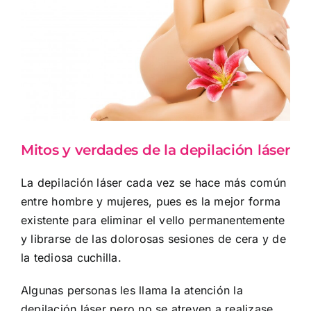
imagen
más
grande
Mitos y verdades de la depilación láser
La depilación láser cada vez se hace más común
entre hombre y mujeres, pues es la mejor forma
existente para eliminar el vello permanentemente
y librarse de las dolorosas sesiones de cera y de
la tediosa cuchilla.
Algunas personas les llama la atención la
depilación láser pero no se atreven a realizase