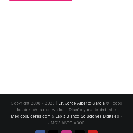
Copyright 2008 - 2025 |
Dr. Jorgé Alberto García
© Todos
los derechos reservados - Diseño y mantenimiento:
MedicosLideres.com
&
Lápiz Blanco Soluciones Digitales
-
JMGV ASOCIADOS