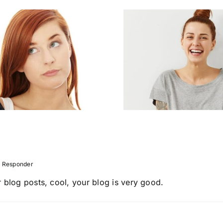
Si quiere
6 mitos vaginales
una va
que debes dejar
saludable
de creer ahora
son los 8
mismo
que debes
 Responder
 blog posts, cool, your blog is very good.