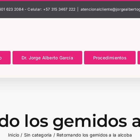
601 623 2084 - Celular: +57 315 3467 222
|
atencionalcliente@jorgealberto
o
Dr. Jorge Alberto García
Procedimientos
o los gemidos a
Inicio
Sin categoría
Retornando los gemidos a la alcoba