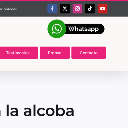
garcia.com
Facebook
X
Instagram
Tiktok
YouTube
Testimonios
Prensa
Contacto
 la alcoba