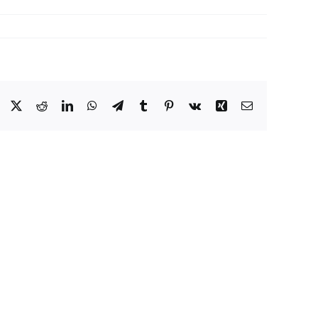
Facebook
X
Reddit
LinkedIn
WhatsApp
Telegram
Tumblr
Pinterest
Vk
Xing
Correo
electrónico