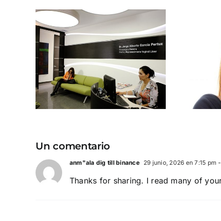
Esto es lo que
era
debes evitar en tu
en
rutina de cuidado
s
vaginal
Un comentario
anm"ala dig till binance
29 junio, 2026 en 7:15 pm
-
Thanks for sharing. I read many of your