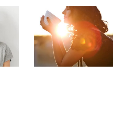
s tener
gina
 estos
 pasos
 seguir